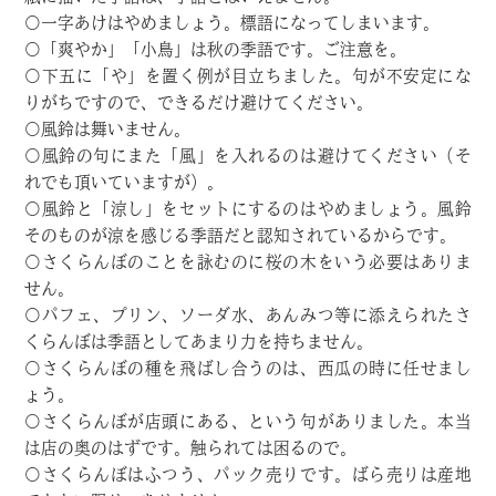
〇一字あけはやめましょう。標語になってしまいます。
〇「爽やか」「小鳥」は秋の季語です。ご注意を。
〇下五に「や」を置く例が目立ちました。句が不安定にな
りがちですので、できるだけ避けてください。
〇風鈴は舞いません。
〇風鈴の句にまた「風」を入れるのは避けてください（そ
れでも頂いていますが）。
〇風鈴と「涼し」をセットにするのはやめましょう。風鈴
そのものが涼を感じる季語だと認知されているからです。
〇さくらんぼのことを詠むのに桜の木をいう必要はありま
せん。
〇パフェ、プリン、ソーダ水、あんみつ等に添えられたさ
くらんぼは季語としてあまり力を持ちません。
〇さくらんぼの種を飛ばし合うのは、西瓜の時に任せまし
ょう。
〇さくらんぼが店頭にある、という句がありました。本当
は店の奥のはずです。触られては困るので。
〇さくらんぼはふつう、パック売りです。ばら売りは産地